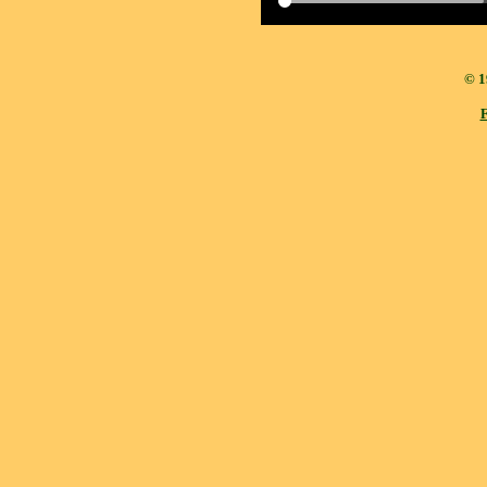
© 1
F